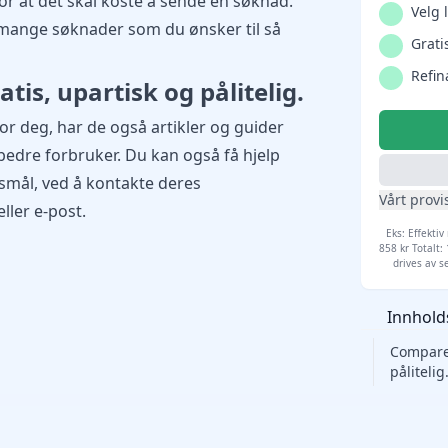
or at det skal koste å sende en søknad.
Velg 
 mange søknader som du ønsker til så
Grati
Refin
tis, upartisk og pålitelig.
 for deg, har de også artikler og guider
 bedre forbruker. Du kan også få hjelp
smål, ved å kontakte deres
Vårt provi
ller e-post.
Eks: Effektiv
858 kr Totalt:
drives av 
Innhold
Compare 
pålitelig