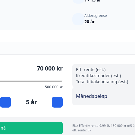
Aldersgrense
20 år
70 000 kr
Eff. rente (est.)
Kredittkostnader (est.)
Total tilbakebetaling (est.)
500 000 kr
Månedsbeløp
5 år
Eks: Effektiv rente 9,99 %, 150 000 kr o/5 
 nå
eff. rente: 37