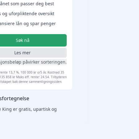
lånet som passer deg best
s og uforpliktende oversikt
ansiere lån og spar penger
Søk nå
Les mer
sjonsbeløp påvirker sorteringen.
 rente 13,7 %, 100 000 kr o/5 år, Kostnad 35
 135 858 kr Maks eff. rente: 24.54. Tilbyderen
selskapet bak denne sammenligningssiden.
sfortegnelse
King er gratis, upartisk og
.