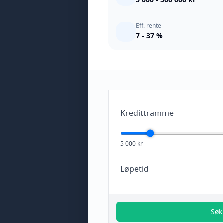
Eff. rente
7 - 37 %
Kredittramme
5 000 kr
Løpetid
Søk