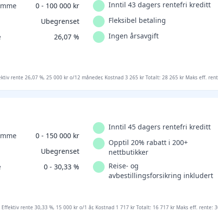
Inntil 43 dagers rentefri kreditt
ramme
0 - 100 000 kr
Fleksibel betaling
Ubegrenset
Ingen årsavgift
e
26,07 %
ektiv rente 26,07 %, 25 000 kr o/12 måneder, Kostnad 3 265 kr Totalt: 28 265 kr Maks eff. ren
Inntil 45 dagers rentefri kreditt
ramme
0 - 150 000 kr
Opptil 20% rabatt i 200+
Ubegrenset
nettbutikker
Reise- og
e
0 - 30,33 %
avbestillingsforsikring inkludert
 Effektiv rente 30,33 %, 15 000 kr o/1 år, Kostnad 1 717 kr Totalt: 16 717 kr Maks eff. rente: 