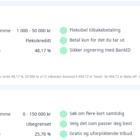
Fleksibel tilbakebetaling
ramme
1 000 - 50 000 kr
Betal kun for det du tar ut
Fleksikreditt
Sikker signering med BankID
e
48,17 %
iv rente 48,17 %, 30 000 kr o/12 måneder, Kostnad 6 494,72 kr Totalt: 36 494,72 kr Maks eff. 
Søk om flere kort samtidig
ramme
0 - 150 000 kr
Velg det som passer deg best
Ubegrenset
Gratis og uforpliktende tilbud
e
25,76 %