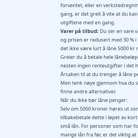
forventet, eller en verkstedregni
gang, er det greit å vite at du ka
utgiftene med en gang.
Varer på tilbud:
Du ser en vare s
og prisen er redusert med 30 % i fo
det ikke være lurt å låne 5000 k
Greier du å betale hele lånebelø
nesten ingen renteutgifter i det h
Årsaken til at du trenger å låne 
Men tenk nøye gjennom hva du s
finne andre alternativer.
Når du ikke bør låne penger:
Selv om 5000 kroner høres ut som 
tilbakebetale dette i løpet av kort
små lån. For personer som har fo
mange lån fra før, er det viktig a