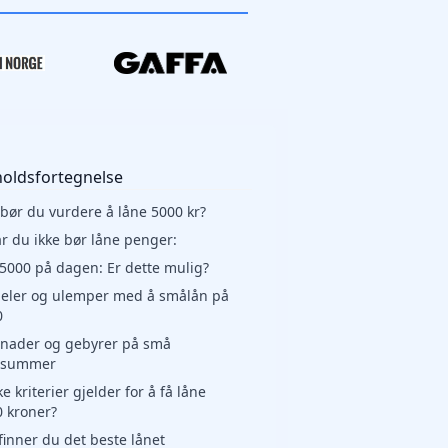
holdsfortegnelse
bør du vurdere å låne 5000 kr?
r du ikke bør låne penger:
5000 på dagen: Er dette mulig?
deler og ulemper med å smålån på
0
tnader og gebyrer på små
esummer
ke kriterier gjelder for å få låne
 kroner?
 finner du det beste lånet