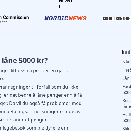
NEVNT
I
Inn
 låne 5000 kr?
Når 
enger litt ekstra penger en gang i
Nå
re:
Lån 
ar regninger til forfall som du ikke
For
500
g, er det bedre å
låne penger
enn å få
Kos
ger. Da vil du også få problemer med
lån
som betalingsanmerkninger er noe av
Hvil
før de låner ut penger.
5000
nnlegebesøk som ble dyrere enn
Slik