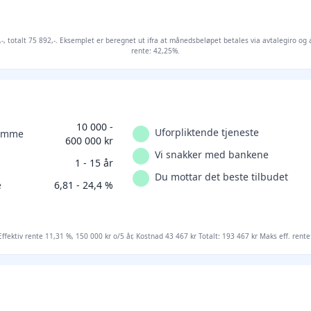
2,-, totalt 75 892,-. Eksemplet er beregnet ut ifra at månedsbeløpet betales via avtalegiro og
rente: 42,25%.
10 000 -
Uforpliktende tjeneste
ramme
600 000 kr
Vi snakker med bankene
1 - 15 år
Du mottar det beste tilbudet
e
6,81 - 24,4 %
Effektiv rente 11,31 %, 150 000 kr o/5 år, Kostnad 43 467 kr Totalt: 193 467 kr Maks eff. rente