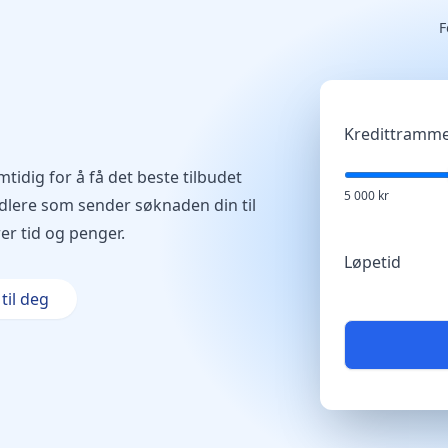
F
Kredittramm
tidig for å få det beste tilbudet
5 000 kr
dlere som sender søknaden din til
rer tid og penger.
Løpetid
til deg