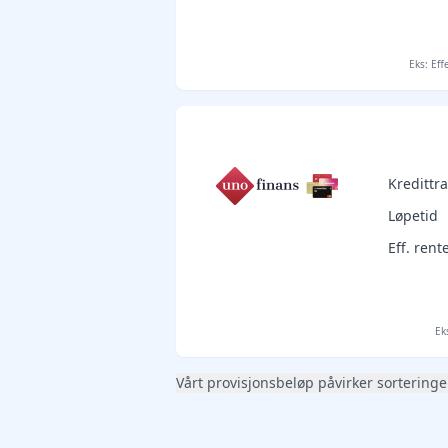
Eks: Eff
Kreditt
Løpetid
Eff. rent
Ek
Vårt provisjonsbeløp påvirker sorteringe