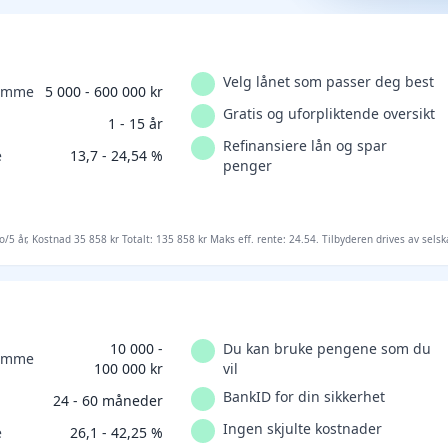
Velg lånet som passer deg best
ramme
5 000 - 600 000 kr
Gratis og uforpliktende oversikt
1 - 15 år
Refinansiere lån og spar
e
13,7 - 24,54 %
penger
 o/5 år, Kostnad 35 858 kr Totalt: 135 858 kr Maks eff. rente: 24.54. Tilbyderen drives av s
10 000 -
Du kan bruke pengene som du
ramme
100 000 kr
vil
BankID for din sikkerhet
24 - 60 måneder
Ingen skjulte kostnader
e
26,1 - 42,25 %