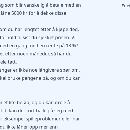
ng som blir vanskelig å betale med en
Er e
n låne 5000 kr for å dekke disse
om du har lengtet etter å kjøpe deg,
rhold til sist du sjekket prisen. Vil
r med en gang med en rente på 13 %?
pet etter noen måneder, så har du
ele tatt.
penger er ikke noe långivere spør om.
kal bruke pengene på, og om du kan
et lite beløp, og du kan greie å
 tid, kan det fort balle på seg med
r eksempel spilleproblemer eller har
t du ikke låner opp mer enn