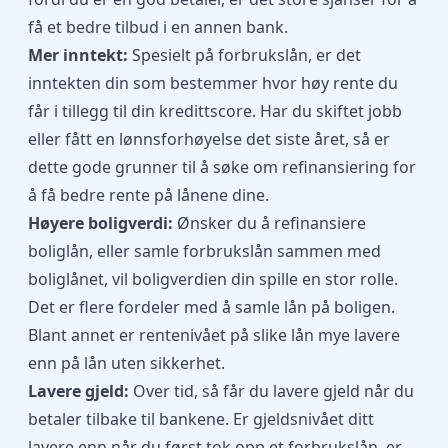
få et bedre tilbud i en annen bank.
Mer inntekt:
Spesielt på
forbrukslån
, er det
inntekten din som bestemmer hvor høy rente du
får i tillegg til din kredittscore. Har du skiftet jobb
eller fått en lønnsforhøyelse det siste året, så er
dette gode grunner til å søke om refinansiering for
å få bedre rente på lånene dine.
Høyere boligverdi:
Ønsker du å refinansiere
boliglån, eller samle forbrukslån sammen med
boliglånet, vil boligverdien din spille en stor rolle.
Det er flere fordeler med å samle lån på boligen.
Blant annet er rentenivået på slike lån mye lavere
enn på lån uten sikkerhet.
Lavere gjeld:
Over tid, så får du lavere gjeld når du
betaler tilbake til bankene. Er gjeldsnivået ditt
lavere enn når du først tok opp et forbrukslån, er