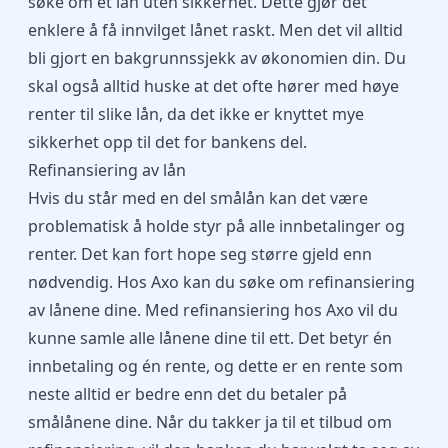
søke om et lån uten sikkerhet. Dette gjør det
enklere å få innvilget lånet raskt. Men det vil alltid
bli gjort en bakgrunnssjekk av økonomien din. Du
skal også alltid huske at det ofte hører med høye
renter til slike lån, da det ikke er knyttet mye
sikkerhet opp til det for bankens del.
Refinansiering av lån
Hvis du står med en del smålån kan det være
problematisk å holde styr på alle innbetalinger og
renter. Det kan fort hope seg større gjeld enn
nødvendig. Hos Axo kan du søke om refinansiering
av lånene dine. Med refinansiering hos Axo vil du
kunne samle alle lånene dine til ett. Det betyr én
innbetaling og én rente, og dette er en rente som
neste alltid er bedre enn det du betaler på
smålånene dine. Når du takker ja til et tilbud om