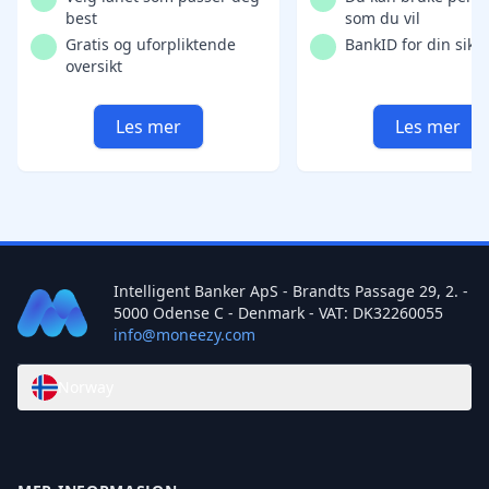
best
som du vil
Gratis og uforpliktende
BankID for din sikk
oversikt
Les mer
Les mer
Intelligent Banker ApS - Brandts Passage 29, 2. -
5000 Odense C - Denmark - VAT: DK32260055
info@moneezy.com
Norway