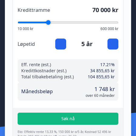
70 000 kr
Kredittramme
10 000 kr
600 000 kr
5 år
Løpetid
Eff. rente (est.)
17.21%
Kredittkostnader (est.)
34 855,65 kr
Total tilbakebetaling (est.)
104 855,65 kr
1 748 kr
Månedsbeløp
over 60 måneder
Søk nå
Eks: Effektiv rente 13,33 %, 150 000 kr o/5 år, Kostnad 52 496 kr