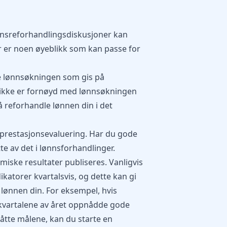
nnsreforhandlingsdiskusjoner kan
Her er noen øyeblikk som kan passe for
lle lønnsøkningen som gis på
u ikke er fornøyd med lønnsøkningen
å reforhandle lønnen din i det
prestasjonsevaluering. Har du gode
tte av det i lønnsforhandlinger.
miske resultater publiseres. Vanligvis
ikatorer kvartalsvis, og dette kan gi
 lønnen din. For eksempel, hvis
e kvartalene av året oppnådde gode
låtte målene, kan du starte en