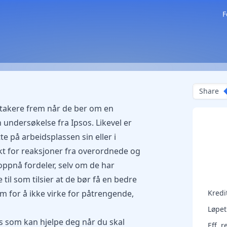
F
Share
stakere frem når de ber om en
 undersøkelse fra Ipsos. Likevel er
e på arbeidsplassen sin eller i
rykt for reaksjoner fra overordnede og
oppnå fordeler, selv om de har
til som tilsier at de bør få en bedre
m for å ikke virke for påtrengende,
Kred
Løpet
ps som kan hjelpe deg når du skal
Eff. r