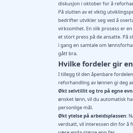
diskusjon i oktober for å reforha
På slutten av et viktig utviklings
bedrifter utvikler seg ved å ove
virksomhet. En slik prosess er 
et stort press på de ansatte. På sl
i gang en samtale om lønnsforhan
gått bra.
Hvilke fordeler gir e
I tillegg til den åpenbare fordel
reforhandling av lønnen gi deg a
Økt selvtillit og tro på egne evn
ønsket lønn, vil du automatisk ha m
personlige mål.
Økt ytelse på arbeidsplassen
: N
verdsatt, vil interessen din for 
være enda større enn før.