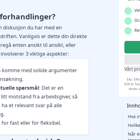
Ve
forhandlinger?
Gr
en diskusjon du har med en
Re
driften. Vanligvis er dette din direkte
gå enten ansikt til ansikt, eller
g involverer 3 viktige aspekter:
Vårt pr
å komme med solide argumenter
nsøkning.
Eks: Effe
858 kr Tot
tuelle spørsmål
: Det er en
drives 
 litt motstand fra arbeidsgiver, så
ha et relevant svar på alle
Innho
eg.
Hva i
for fast eller for fleksibel.
Hvilk
Når e