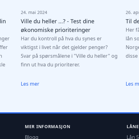
24. mai 2024
26. ap
din
Ville du heller ...? - Test dine
Til d
økonomiske prioriteringer
Her f
nger
Har du kontroll på hva du synes er
lån s
ffer
viktigst i livet når det gjelder penger?
Norge
n
Svar på spørsmålene i "Ville du heller" og
disse
kle
finn ut hva du prioriterer.
Les mer
Les 
MER INFORMASJON
LÅNE
Blogg
Lån 5