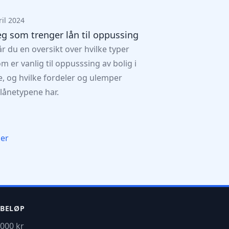
ril 2024
eg som trenger lån til oppussing
år du en oversikt over hvilke typer
om er vanlig til oppusssing av bolig i
, og hvilke fordeler og ulemper
 lånetypene har.
mer
BELØP
000 kr