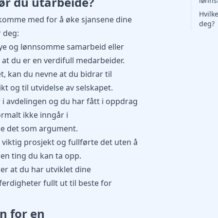
ør du utarbeide?
lønns
Hvilk
komme med for å øke sjansene dine
deg?
 deg:
nye og lønnsomme samarbeid eller
t at du er en verdifull medarbeider.
 kan du nevne at du bidrar til
kt og til utvidelse av selskapet.
i avdelingen og du har fått i oppdrag
rmalt ikke inngår i
uke det som argument.
 viktig prosjekt og fullførte det uten å
en ting du kan ta opp.
 at du har utviklet dine
rdigheter fullt ut til beste for
n for en