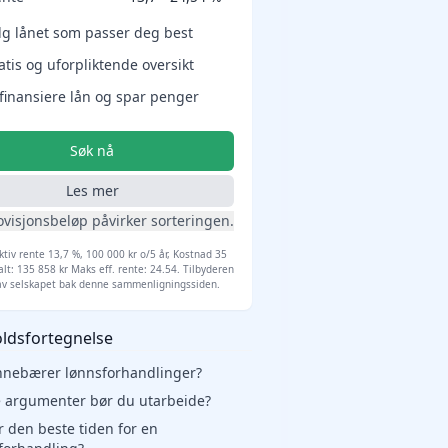
lg lånet som passer deg best
atis og uforpliktende oversikt
finansiere lån og spar penger
Søk nå
Les mer
ovisjonsbeløp påvirker sorteringen.
ktiv rente 13,7 %, 100 000 kr o/5 år, Kostnad 35
alt: 135 858 kr Maks eff. rente: 24.54. Tilbyderen
av selskapet bak denne sammenligningssiden.
ldsfortegnelse
nnebærer lønnsforhandlinger?
e argumenter bør du utarbeide?
r den beste tiden for en