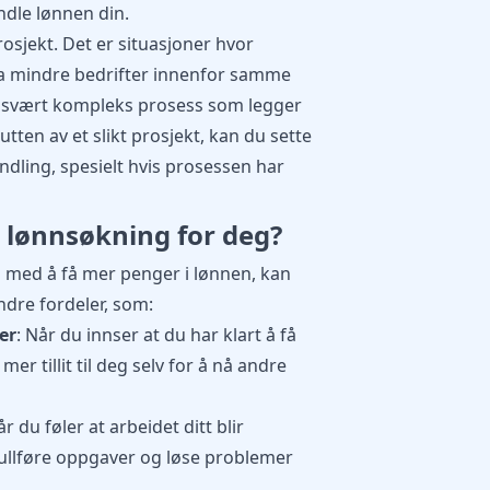
ndle lønnen din.
prosjekt. Det er situasjoner hvor
rta mindre bedrifter innenfor samme
en svært kompleks prosess som legger
utten av et slikt prosjekt, kan du sette
dling, spesielt hvis prosessen har
n lønnsøkning for deg?
en med å få mer penger i lønnen, kan
ndre fordeler, som:
er
: Når du innser at du har klart å få
er tillit til deg selv for å nå andre
år du føler at arbeidet ditt blir
å fullføre oppgaver og løse problemer