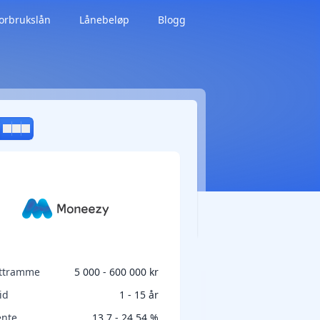
orbrukslån
Lånebeløp
Blogg
ittramme
5 000 - 600 000 kr
id
1 - 15 år
ente
13,7 - 24,54 %