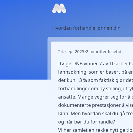
Hvordan forhandle lønnen din
24. sep. 2025
•
2 minutter lesetid
Ifølge
DNB
vinner 7 av 10 arbeid
lønnsøkning, som er basert på en
det kun 13 % som faktisk gjør dett
forhandlinger om ny stilling, i f
ansatte. Mange vegrer seg for å 
dokumenterte prestasjoner å vise 
lønn. Men hvordan skal du gå fre
og når bør du forhandle?
Vi har samlet en rekke nyttige ti