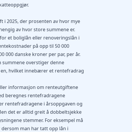
katteoppgjør.
aft i 2025, der prosenten av hvor mye
vhengig av hvor store summene er.
or et boliglån eller renoveringslån i
entekostnader på opp til 50 000
0 000 danske kroner per par, per år.
Om summene overstiger denne
 en, hvilket innebærer et rentefradrag
feller informasjon om renteutgiftene
med beregnes rentefradragene
r rentefradragene i årsoppgaven og
n det er alltid greit å dobbeltsjekke
plysningene stemmer. For eksempel må
r dersom man har tatt opp lån i