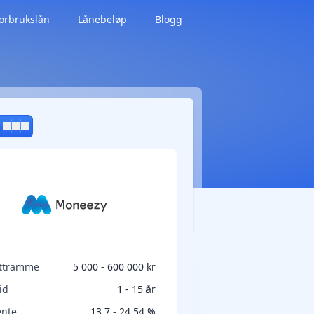
orbrukslån
Lånebeløp
Blogg
ittramme
5 000 - 600 000 kr
id
1 - 15 år
ente
13,7 - 24,54 %