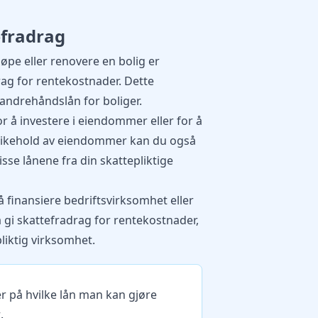
efradrag
jøpe eller renovere en bolig er
drag for rentekostnader. Dette
andrehåndslån for boliger.
or å investere i eiendommer eller for å
edlikehold av eiendommer kan du også
sse lånene fra din skattepliktige
å finansiere bedriftsvirksomhet eller
å gi skattefradrag for rentekostnader,
pliktig virksomhet.
r på hvilke lån man kan gjøre
r
.