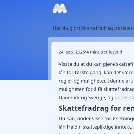
Har du gjort skattefradrag på lånet 
24. sep. 2025
•
4 minutter lesetid
Visste du at du kan gjøre skattef
lån for første gang, kan det være 
regler og muligheter. I denne art
muligheten for å få skattefradrag
Danmark og Sverige, og under hvi
Skattefradrag for re
Du kan, under visse forutsetninge
lån fra din skattepliktige inntekt