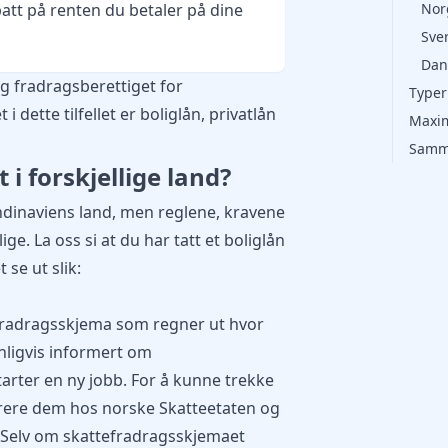
att på renten du betaler på dine
Nor
Sve
Dan
lig fradragsberettiget for
Typer
i dette tilfellet er boliglån, privatlån
Maxim
Samm
i forskjellige land?
andinaviens land, men reglene, kravene
ge. La oss si at du har tatt et boliglån
 se ut slik:
efradragsskjema som regner ut hvor
nligvis informert om
arter en ny jobb. For å kunne trekke
arere dem hos norske
Skatteetaten
og
et. Selv om skattefradragsskjemaet