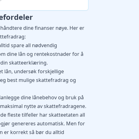
efordeler
g håndtere dine finanser nøye. Her er
ttefradrag:
alltid spare all nødvendig
m dine lån og rentekostnader for å
din skatteerklæring.
 et lån, undersøk forskjellige
 deg best mulige skattefradrag og
planlegge dine lånebehov og bruk på
a maksimal nytte av skattefradragene.
I de fleste tilfeller har skatteetaten all
pgjør genereres automatisk. Men for
n er korrekt så bør du alltid