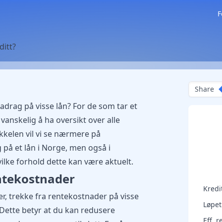
F
ditt?
Share
radrag på visse lån? For de som tar et
vanskelig å ha oversikt over alle
ikkelen vil vi se nærmere på
 på et lån i Norge, men også i
lke forhold dette kan være aktuelt.
ntekostnader
Kred
r, trekke fra rentekostnader på visse
Løpet
. Dette betyr at du kan redusere
Eff. r