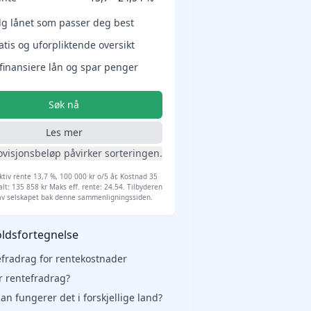
lg lånet som passer deg best
atis og uforpliktende oversikt
finansiere lån og spar penger
Søk nå
Les mer
ovisjonsbeløp påvirker sorteringen.
ktiv rente 13,7 %, 100 000 kr o/5 år, Kostnad 35
alt: 135 858 kr Maks eff. rente: 24.54. Tilbyderen
av selskapet bak denne sammenligningssiden.
ldsfortegnelse
efradrag for rentekostnader
r rentefradrag?
an fungerer det i forskjellige land?