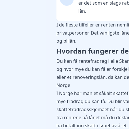
er det som en slags rab
lån.
I de fleste tilfeller er renten nem
privatpersoner. Det vanligste lånet 
og billån.
Hvordan fungerer det 
Du kan få rentefradrag i alle Sk
og hvor mye du kan få er forskjelli
eller et renoveringslån, da kan det
Norge
I Norge har man et såkalt skatt
mye fradrag du kan få. Du blir va
skattefradragsskjemaet når du st
fra rentene på lånet må du dekl
ha betalt inn skatt i løpet av år