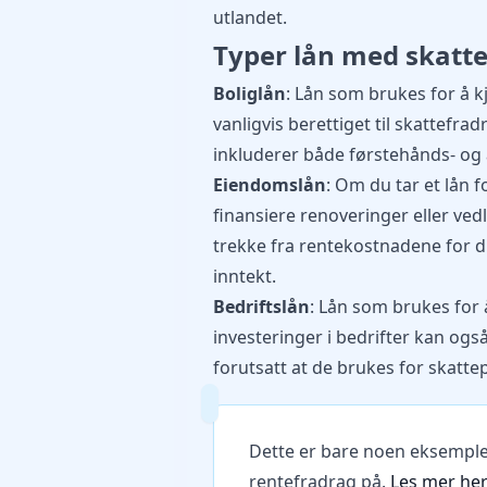
utlandet.
Typer lån med skatt
Boliglån
: Lån som brukes for å k
vanligvis berettiget til skattefra
inkluderer både førstehånds- og 
Eiendomslån
: Om du tar et lån f
finansiere renoveringer eller v
trekke fra rentekostnadene for di
inntekt.
Bedriftslån
: Lån som brukes for 
investeringer i bedrifter kan ogs
forutsatt at de brukes for skatte
Dette er bare noen eksemple
rentefradrag på.
Les mer he