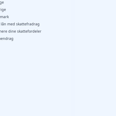
ge
rige
mark
 lån med skattefradrag
ere dine skattefordeler
endrag