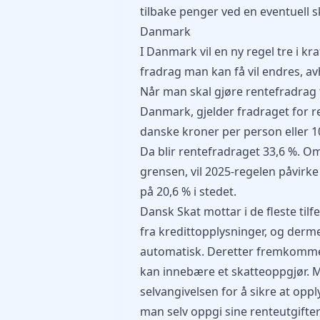
tilbake penger ved en eventuell s
Danmark
I Danmark vil en ny regel tre i kr
fradrag man kan få vil endres, a
Når man skal gjøre rentefradrag f
Danmark, gjelder fradraget for r
danske kroner per person eller 10
Da blir rentefradraget 33,6 %. 
grensen, vil 2025-regelen påvirke
på 20,6 % i stedet.
Dansk
Skat
mottar i de fleste til
fra kredittopplysninger, og der
automatisk. Deretter fremkomme
kan innebære et skatteoppgjør. Me
selvangivelsen for å sikre at op
man selv oppgi sine renteutgifte