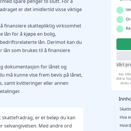
rmed spare penger til slutt. For å
adraget er det imidlertid visse viktige
Ve
Gr
 å finansiere skattepliktig virksomhet
Re
e lån for å kjøpe en bolig,
bedriftsrelaterte lån. Derimot kan du
r lån som brukes til å finansiere
Vårt pr
ig dokumentasjon for lånet og
du må kunne vise frem bevis på lånet,
Eks: Effe
858 kr Tot
, samt kvitteringer eller annen
drives 
talinger.
Innho
Skatt
 skattefradrag, er et beløp du kan
Hva e
rer selvangivelsen. Med andre ord
Hvord